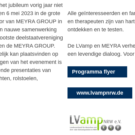
t jubileum vorig jaar niet
en 6 mei 2023 in de grote
Alle geïnteresseerden en fam
ntoor van MEYRA GROUP in
en therapeuten zijn van hart
 een nauwe samenwerking
ontdekken en te testen.
otste deelstaatvereniging
d, en de MEYRA GROUP.
De LVamp en MEYRA verheug
elijk kan plaatsvinden op
een levendige dialoog. Voor
gen van het evenement is
nde presentaties van
Programma flyer
hten, rolstoelen,
www.lvampnrw.de