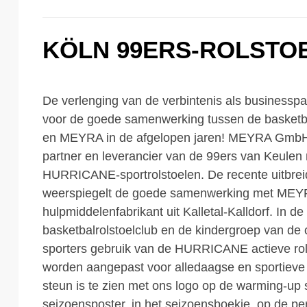
KÖLN 99ERS-ROLSTO
De verlenging van de verbintenis als businesspa
voor de goede samenwerking tussen de basketba
en MEYRA in de afgelopen jaren! MEYRA GmbH 
partner en leverancier van de 99ers van Keul
HURRICANE-sportrolstoelen. De recente uitbreid
weerspiegelt de goede samenwerking met MEY
hulpmiddelenfabrikant uit Kalletal-Kalldorf. In d
basketbalrolstoelclub en de kindergroep van de
sporters gebruik van de HURRICANE actieve rol
worden aangepast voor alledaagse en sportieve 
steun is te zien met ons logo op de warming-up s
seizoensposter, in het seizoensboekje, op de p