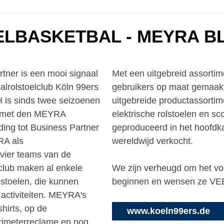
ELBASKETBAL - MEYRA B
rtner is een mooi signaal
Met een uitgebreid assorti
lrolstoelclub Köln 99ers
gebruikers op maat gemaakte
is sinds twee seizoenen
uitgebreide productassortime
en met den MEYRA
elektrische rolstoelen en sc
ing tot Business Partner
geproduceerd in het hoofdka
RA als
wereldwijd verkocht.
e vier teams van de
 club maken al enkele
We zijn verheugd om het vo
stoelen, die kunnen
beginnen en wensen ze V
activiteiten. MEYRA's
hirts, op de
www.koeln99ers.de
erimeterreclame en nog