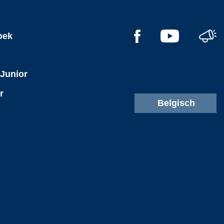
oek
 Junior
r
Belgisch