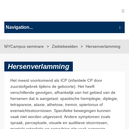
MYCampus seminare
Ziektebeelden
Hersenverlamming
Hersenverlamming
Het meest voorkomend als ICP (infantiele CP door
zuurstofgebrek tijdens de geboorte). Het heeft
verschillende gevolgen, afhankelijk van het gebied van de
hersenen dat is aangetast: spastische hemiplegie, diplegie,
tetraparese, ataxie, athetose, tremor, spiertonus of
evenwichtsstoornissen. Specifieke bewegingen kunnen
vaak niet worden uitgevoerd. Andere symptomen zoals
spraak, perceptuele, visuele en auditieve stoornissen,
mentale retardatie en convulsies zijn vaak aanwezig.